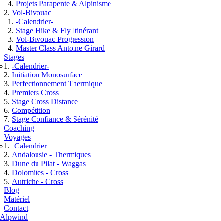
Projets Parapente & Alpinisme
Vol-Bivouac
-Calendrier-
Stage Hike & Fly Itinérant
Vol-Bivouac Progression
Master Class Antoine Girard
Stages
-Calendrier-
Initiation Monosurface
Perfectionnement Thermique
Premiers Cross
Stage Cross Distance
Compétition
Stage Confiance & Sérénité
Coaching
Voyages
-Calendrier-
Andalousie - Thermiques
Dune du Pilat - Waggas
Dolomites - Cross
Autriche - Cross
Blog
Matériel
Contact
Alpwind