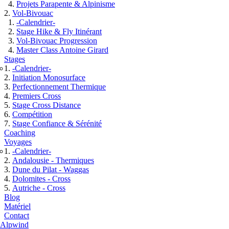
Projets Parapente & Alpinisme
Vol-Bivouac
-Calendrier-
Stage Hike & Fly Itinérant
Vol-Bivouac Progression
Master Class Antoine Girard
Stages
-Calendrier-
Initiation Monosurface
Perfectionnement Thermique
Premiers Cross
Stage Cross Distance
Compétition
Stage Confiance & Sérénité
Coaching
Voyages
-Calendrier-
Andalousie - Thermiques
Dune du Pilat - Waggas
Dolomites - Cross
Autriche - Cross
Blog
Matériel
Contact
Alpwind