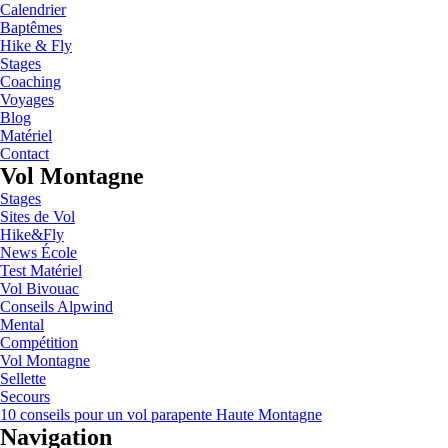
Calendrier
Baptêmes
Hike & Fly
Stages
Coaching
Voyages
Blog
Matériel
Contact
Vol Montagne
Stages
Sites de Vol
Hike&Fly
News École
Test Matériel
Vol Bivouac
Conseils Alpwind
Mental
Compétition
Vol Montagne
Sellette
Secours
10 conseils pour un vol parapente Haute Montagne
Navigation