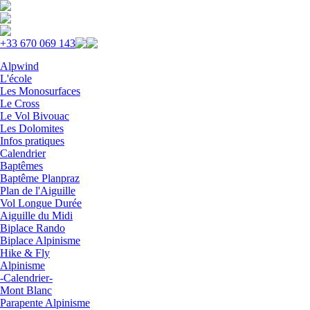
Skip to navigation
Aller au contenu principal
+33 670 069 143
Alpwind
L'école
Les Monosurfaces
Le Cross
Le Vol Bivouac
Les Dolomites
Infos pratiques
Calendrier
Baptêmes
Baptême Planpraz
Plan de l'Aiguille
Vol Longue Durée
Aiguille du Midi
Biplace Rando
Biplace Alpinisme
Hike & Fly
Alpinisme
-Calendrier-
Mont Blanc
Parapente Alpinisme