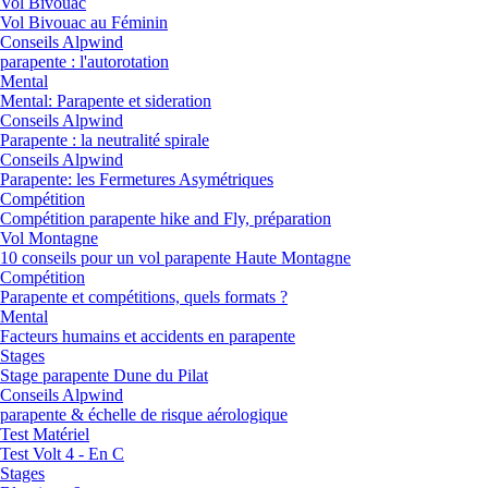
Vol Bivouac
Vol Bivouac au Féminin
Conseils Alpwind
parapente : l'autorotation
Mental
Mental: Parapente et sideration
Conseils Alpwind
Parapente : la neutralité spirale
Conseils Alpwind
Parapente: les Fermetures Asymétriques
Compétition
Compétition parapente hike and Fly, préparation
Vol Montagne
10 conseils pour un vol parapente Haute Montagne
Compétition
Parapente et compétitions, quels formats ?
Mental
Facteurs humains et accidents en parapente
Stages
Stage parapente Dune du Pilat
Conseils Alpwind
parapente & échelle de risque aérologique
Test Matériel
Test Volt 4 - En C
Stages