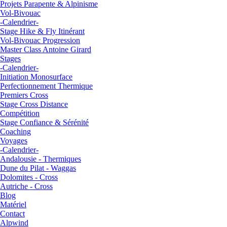
Projets Parapente & Alpinisme
Vol-Bivouac
-Calendrier-
Stage Hike & Fly Itinérant
Vol-Bivouac Progression
Master Class Antoine Girard
Stages
-Calendrier-
Initiation Monosurface
Perfectionnement Thermique
Premiers Cross
Stage Cross Distance
Compétition
Stage Confiance & Sérénité
Coaching
Voyages
-Calendrier-
Andalousie - Thermiques
Dune du Pilat - Waggas
Dolomites - Cross
Autriche - Cross
Blog
Matériel
Contact
Alpwind