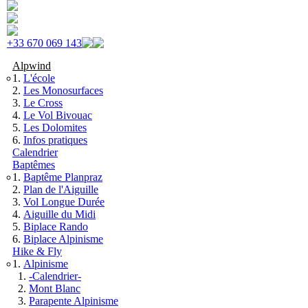
Skip to navigation
Aller au contenu principal
+33 670 069 143
Alpwind
L'école
Les Monosurfaces
Le Cross
Le Vol Bivouac
Les Dolomites
Infos pratiques
Calendrier
Baptêmes
Baptême Planpraz
Plan de l'Aiguille
Vol Longue Durée
Aiguille du Midi
Biplace Rando
Biplace Alpinisme
Hike & Fly
Alpinisme
-Calendrier-
Mont Blanc
Parapente Alpinisme