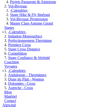
Projets Parapente & Alpinisme
Vol-Bivouac
-Calendrier-
Stage Hike & Fly Itinérant
Vol-Bivouac Progression
Master Class Antoine Girard
Stages
-Calendrier-
Initiation Monosurface
Perfectionnement Thermique
Premiers Cross
Stage Cross Distance
Compétition
Stage Confiance & Sérénité
Coaching
Voyages
-Calendrier-
Andalousie - Thermiques
Dune du Pilat - Waggas
Dolomites - Cross
Autriche - Cross
Blog
Matériel
Contact
Alpwind