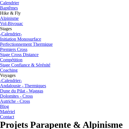
Calendrier
Baptêmes
Hike & Fly
Alpinisme
Vol-Bivouac
Stages
-Calendrier-
Initiation Monosurface
Perfectionnement Thermique
Premiers Cross
Stage Cross Distance
Compétition
Stage Confiance & Sérénité
Coaching
Voyages
-Calendrier-
Andalousie - Thermiques
Dune du Pilat - Waggas
Dolomites - Cross
Autriche - Cross
Blog
Matériel
Contact
Projets Parapente & Alpinisme