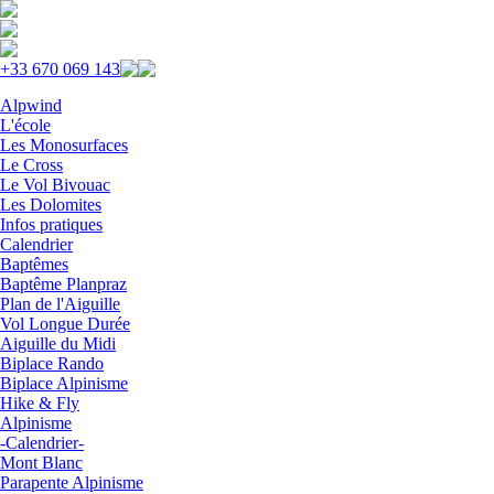
Skip to navigation
Aller au contenu principal
+33 670 069 143
Alpwind
L'école
Les Monosurfaces
Le Cross
Le Vol Bivouac
Les Dolomites
Infos pratiques
Calendrier
Baptêmes
Baptême Planpraz
Plan de l'Aiguille
Vol Longue Durée
Aiguille du Midi
Biplace Rando
Biplace Alpinisme
Hike & Fly
Alpinisme
-Calendrier-
Mont Blanc
Parapente Alpinisme