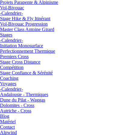
Projets Parapente & Alpinisme
Vol-Bivouac
-Calendrier-
Stage Hike & Fly Itinérant
Vol-Bivouac Progression
Master Class Antoine Girard
Stages
-Calendrier-
Initiation Monosurface
Perfectionnement Thermique
Premiers Cross
Stage Cross Distance
Compétition
Stage Confiance & Sérénité
Coaching
Voyages
-Calendrier-
Andalousie - Thermiques
Dune du Pilat - Waggas
Dolomites - Cross
Autriche - Cross
Blog
Matériel
Contact
Alpwind