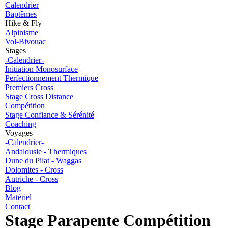
Calendrier
Baptêmes
Hike & Fly
Alpinisme
Vol-Bivouac
Stages
-Calendrier-
Initiation Monosurface
Perfectionnement Thermique
Premiers Cross
Stage Cross Distance
Compétition
Stage Confiance & Sérénité
Coaching
Voyages
-Calendrier-
Andalousie - Thermiques
Dune du Pilat - Waggas
Dolomites - Cross
Autriche - Cross
Blog
Matériel
Contact
Stage Parapente Compétition