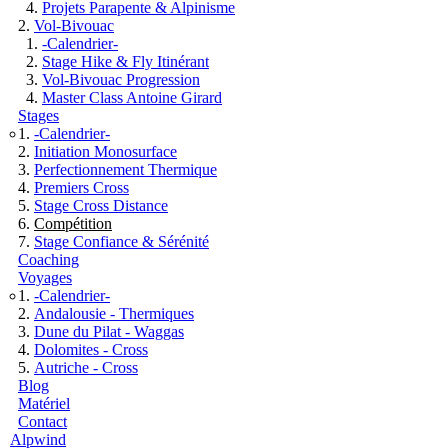
Projets Parapente & Alpinisme
Vol-Bivouac
-Calendrier-
Stage Hike & Fly Itinérant
Vol-Bivouac Progression
Master Class Antoine Girard
Stages
-Calendrier-
Initiation Monosurface
Perfectionnement Thermique
Premiers Cross
Stage Cross Distance
Compétition
Stage Confiance & Sérénité
Coaching
Voyages
-Calendrier-
Andalousie - Thermiques
Dune du Pilat - Waggas
Dolomites - Cross
Autriche - Cross
Blog
Matériel
Contact
Alpwind