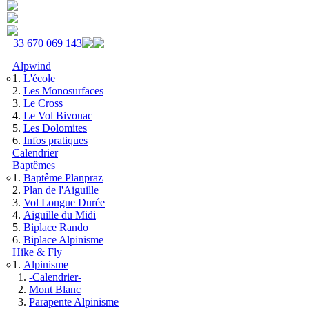
Skip to navigation
Aller au contenu principal
+33 670 069 143
Alpwind
L'école
Les Monosurfaces
Le Cross
Le Vol Bivouac
Les Dolomites
Infos pratiques
Calendrier
Baptêmes
Baptême Planpraz
Plan de l'Aiguille
Vol Longue Durée
Aiguille du Midi
Biplace Rando
Biplace Alpinisme
Hike & Fly
Alpinisme
-Calendrier-
Mont Blanc
Parapente Alpinisme