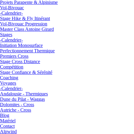
Projets Parapente & Alpinisme
Vol-Bivouac
-Calendrier-
Stage Hike & Fly Itinérant
Vol-Bivouac Progression
Master Class Antoine Girard
Stages
-Calendrier-
Initiation Monosurface
Perfectionnement Thermique
Premiers Cross
Stage Cross Distance
Compétition
Stage Confiance & Sérénité
Coaching
Voyages
-Calendrier-
Andalousie - Thermiques
Dune du Pilat - Waggas
Dolomites - Cross
Autriche - Cross
Blog
Matériel
Contact
Alpwind