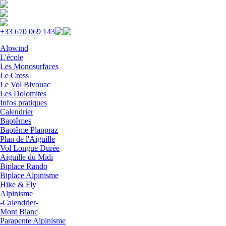
Skip to navigation
Aller au contenu principal
+33 670 069 143
Alpwind
L'école
Les Monosurfaces
Le Cross
Le Vol Bivouac
Les Dolomites
Infos pratiques
Calendrier
Baptêmes
Baptême Planpraz
Plan de l'Aiguille
Vol Longue Durée
Aiguille du Midi
Biplace Rando
Biplace Alpinisme
Hike & Fly
Alpinisme
-Calendrier-
Mont Blanc
Parapente Alpinisme