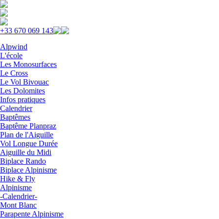
Skip to navigation
Aller au contenu principal
+33 670 069 143
Alpwind
L'école
Les Monosurfaces
Le Cross
Le Vol Bivouac
Les Dolomites
Infos pratiques
Calendrier
Baptêmes
Baptême Planpraz
Plan de l'Aiguille
Vol Longue Durée
Aiguille du Midi
Biplace Rando
Biplace Alpinisme
Hike & Fly
Alpinisme
-Calendrier-
Mont Blanc
Parapente Alpinisme