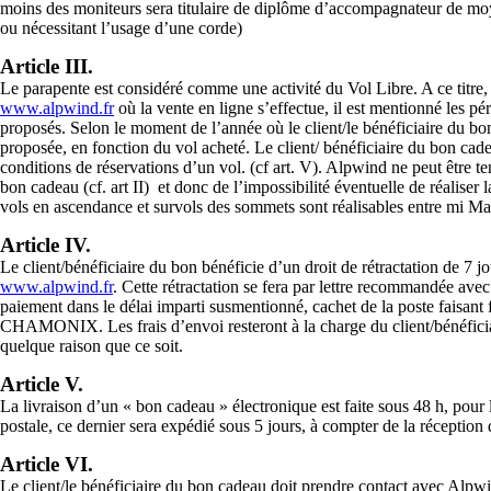
moins des moniteurs sera titulaire de diplôme d’accompagnateur de moy
ou nécessitant l’usage d’une corde)
Article III.
Le parapente est considéré comme une activité du Vol Libre. A ce titre, s
www.alpwind.fr
où la vente en ligne s’effectue, il est mentionné les pé
proposés. Selon le moment de l’année où le client/le bénéficiaire du bo
proposée, en fonction du vol acheté. Le client/ bénéficiaire du bon cadea
conditions de réservations d’un vol. (cf art. V). Alpwind ne peut être te
bon cadeau (cf. art II) et donc de l’impossibilité éventuelle de réaliser
vols en ascendance et survols des sommets sont réalisables entre mi Ma
Article IV.
Le client/bénéficiaire du bon bénéficie d’un droit de rétractation de 7 
www.alpwind.fr
. Cette rétractation se fera par lettre recommandée ave
paiement dans le délai imparti susmentionné, cachet de la poste faisan
CHAMONIX. Les frais d’envoi resteront à la charge du client/bénéficia
quelque raison que ce soit.
Article V.
La livraison d’un « bon cadeau » électronique est faite sous 48 h, po
postale, ce dernier sera expédié sous 5 jours, à compter de la réception 
Article VI.
Le client/le bénéficiaire du bon cadeau doit prendre contact avec Alpw