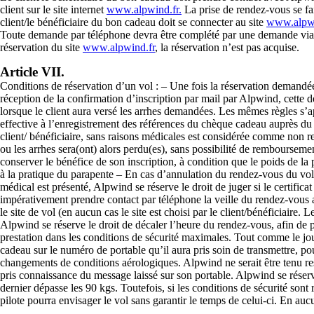
client sur le site internet
www.alpwind.fr.
La prise de rendez-vous se fai
client/le bénéficiaire du bon cadeau doit se connecter au site
www.alpwi
Toute demande par téléphone devra être complété par une demande via le
réservation du site
www.alpwind.fr
, la réservation n’est pas acquise.
Article VII.
Conditions de réservation d’un vol : – Une fois la réservation demandée
réception de la confirmation d’inscription par mail par Alpwind, cette d
lorsque le client aura versé les arrhes demandées. Les mêmes règles s’ap
effective à l’enregistrement des références du chèque cadeau auprès du p
client/ bénéficiaire, sans raisons médicales est considérée comme non 
ou les arrhes sera(ont) alors perdu(es), sans possibilité de rembourseme
conserver le bénéfice de son inscription, à condition que le poids de l
à la pratique du parapente – En cas d’annulation du rendez-vous du vol de
médical est présenté, Alpwind se réserve le droit de juger si le certifica
impérativement prendre contact par téléphone la veille du rendez-vous av
le site de vol (en aucun cas le site est choisi par le client/bénéficiaire.
Alpwind se réserve le droit de décaler l’heure du rendez-vous, afin de pr
prestation dans les conditions de sécurité maximales. Tout comme le jour
cadeau sur le numéro de portable qu’il aura pris soin de transmettre, pour
changements de conditions aérologiques. Alpwind ne serait être tenu resp
pris connaissance du message laissé sur son portable. Alpwind se réserve 
dernier dépasse les 90 kgs. Toutefois, si les conditions de sécurité sont
pilote pourra envisager le vol sans garantir le temps de celui-ci. En au