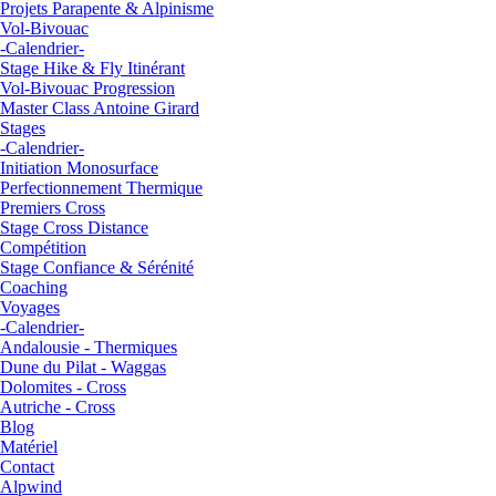
Projets Parapente & Alpinisme
Vol-Bivouac
-Calendrier-
Stage Hike & Fly Itinérant
Vol-Bivouac Progression
Master Class Antoine Girard
Stages
-Calendrier-
Initiation Monosurface
Perfectionnement Thermique
Premiers Cross
Stage Cross Distance
Compétition
Stage Confiance & Sérénité
Coaching
Voyages
-Calendrier-
Andalousie - Thermiques
Dune du Pilat - Waggas
Dolomites - Cross
Autriche - Cross
Blog
Matériel
Contact
Alpwind