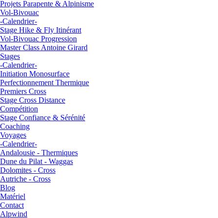
Projets Parapente & Alpinisme
Vol-Bivouac
-Calendrier-
Stage Hike & Fly Itinérant
Vol-Bivouac Progression
Master Class Antoine Girard
Stages
-Calendrier-
Initiation Monosurface
Perfectionnement Thermique
Premiers Cross
Stage Cross Distance
Compétition
Stage Confiance & Sérénité
Coaching
Voyages
-Calendrier-
Andalousie - Thermiques
Dune du Pilat - Waggas
Dolomites - Cross
Autriche - Cross
Blog
Matériel
Contact
Alpwind