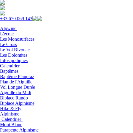
Skip to navigation
Aller au contenu principal
+33 670 069 143
Alpwind
L'école
Les Monosurfaces
Le Cross
Le Vol Bivouac
Les Dolomites
Infos pratiques
Calendrier
Baptêmes
Baptême Planpraz
Plan de l'Aiguille
Vol Longue Durée
Aiguille du Midi
Biplace Rando
Biplace Alpinisme
Hike & Fly
Alpinisme
-Calendrier-
Mont Blanc
Parapente Alpinisme