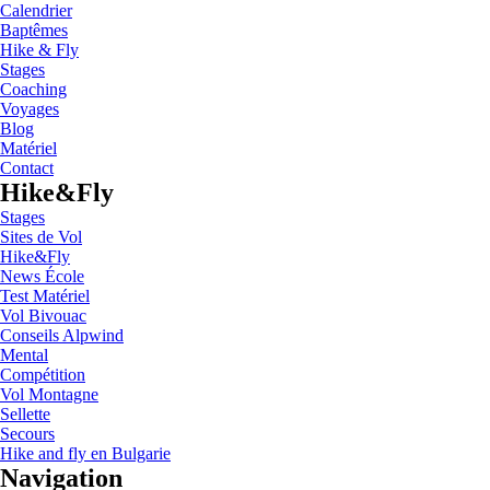
Calendrier
Baptêmes
Hike & Fly
Stages
Coaching
Voyages
Blog
Matériel
Contact
Hike&Fly
Stages
Sites de Vol
Hike&Fly
News École
Test Matériel
Vol Bivouac
Conseils Alpwind
Mental
Compétition
Vol Montagne
Sellette
Secours
Hike and fly en Bulgarie
Navigation