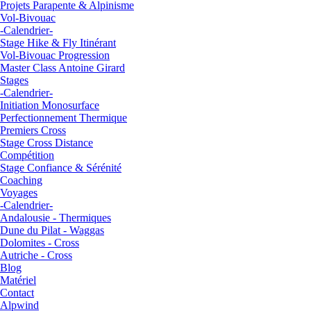
Projets Parapente & Alpinisme
Vol-Bivouac
-Calendrier-
Stage Hike & Fly Itinérant
Vol-Bivouac Progression
Master Class Antoine Girard
Stages
-Calendrier-
Initiation Monosurface
Perfectionnement Thermique
Premiers Cross
Stage Cross Distance
Compétition
Stage Confiance & Sérénité
Coaching
Voyages
-Calendrier-
Andalousie - Thermiques
Dune du Pilat - Waggas
Dolomites - Cross
Autriche - Cross
Blog
Matériel
Contact
Alpwind