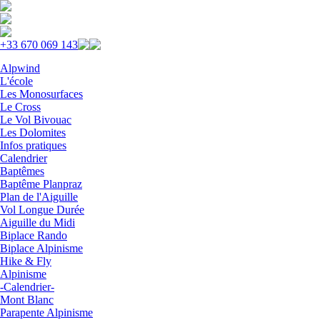
Skip to navigation
Aller au contenu principal
+33 670 069 143
Alpwind
L'école
Les Monosurfaces
Le Cross
Le Vol Bivouac
Les Dolomites
Infos pratiques
Calendrier
Baptêmes
Baptême Planpraz
Plan de l'Aiguille
Vol Longue Durée
Aiguille du Midi
Biplace Rando
Biplace Alpinisme
Hike & Fly
Alpinisme
-Calendrier-
Mont Blanc
Parapente Alpinisme