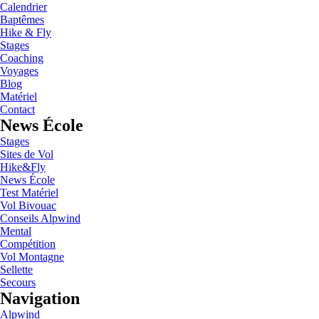
Calendrier
Baptêmes
Hike & Fly
Stages
Coaching
Voyages
Blog
Matériel
Contact
News École
Stages
Sites de Vol
Hike&Fly
News École
Test Matériel
Vol Bivouac
Conseils Alpwind
Mental
Compétition
Vol Montagne
Sellette
Secours
Navigation
Alpwind