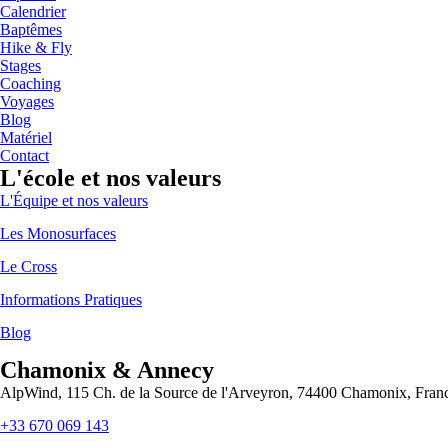
Calendrier
Baptêmes
Hike & Fly
Stages
Coaching
Voyages
Blog
Matériel
Contact
L'école et nos valeurs
L'Équipe et nos valeurs
Les Monosurfaces
Le Cross
Informations Pratiques
Blog
Chamonix & Annecy
AlpWind, 115 Ch. de la Source de l'Arveyron, 74400 Chamonix, Fran
+33 670 069 143