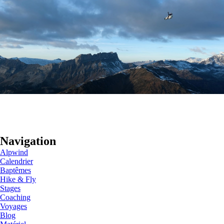
Navigation
Alpwind
Calendrier
Baptêmes
Hike & Fly
Stages
Coaching
Voyages
Blog