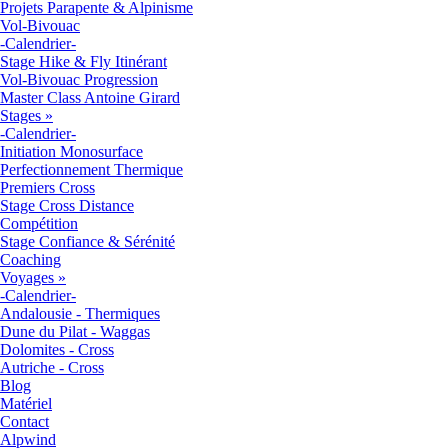
Projets Parapente & Alpinisme
Vol-Bivouac
-Calendrier-
Stage Hike & Fly Itinérant
Vol-Bivouac Progression
Master Class Antoine Girard
Stages
»
-Calendrier-
Initiation Monosurface
Perfectionnement Thermique
Premiers Cross
Stage Cross Distance
Compétition
Stage Confiance & Sérénité
Coaching
Voyages
»
-Calendrier-
Andalousie - Thermiques
Dune du Pilat - Waggas
Dolomites - Cross
Autriche - Cross
Blog
Matériel
Contact
Alpwind