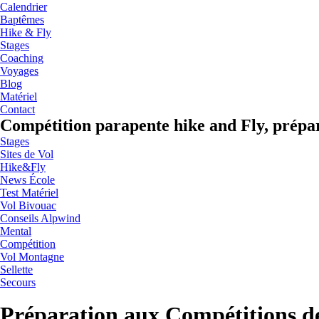
Calendrier
Baptêmes
Hike & Fly
Stages
Coaching
Voyages
Blog
Matériel
Contact
Compétition parapente hike and Fly, prépa
Stages
Sites de Vol
Hike&Fly
News École
Test Matériel
Vol Bivouac
Conseils Alpwind
Mental
Compétition
Vol Montagne
Sellette
Secours
Préparation aux Compétitions d