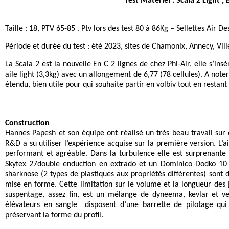
Test Matériel : Scala 2 Light , 
Taille : 18, PTV 65-85 . Ptv lors des test 80 à 86Kg – Sellettes Air D
Période et durée du test : été 2023, sites de Chamonix, Annecy, Vil
La Scala 2 est la nouvelle En C 2 lignes de chez Phi-Air, elle s’ins
aile light (3,3kg) avec un allongement de 6,77 (78 cellules). A noter 
étendu, bien utile pour qui souhaite partir en volbiv tout en resta
Construction
Hannes Papesh et son équipe ont réalisé un très beau travail sur c
R&D a su utiliser l’expérience acquise sur la première version. L
performant et agréable. Dans la turbulence elle est surprenante
Skytex 27double enduction en extrado et un Dominico Dodko 10 e
sharknose (2 types de plastiques aux propriétés différentes) sont 
mise en forme. Cette limitation sur le volume et la longueur des
suspentage, assez fin, est un mélange de dyneema, kevlar et vec
élévateurs en sangle disposent d’une barrette de pilotage qui s
préservant la forme du profil.