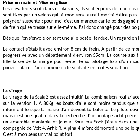
Prise en main et Mise en glisse
Les élévateurs sont clairs et plaisants, Ils sont équipés de maillons ce
sont fixés par un velcro qui, à mon sens, aurait mérité d’être plus
poignée/ suspente : pour moi c’est un manque car le poids gagné n’
de frein qui se tresse sur elle-même. J'ai donc changé pour des poi
Dès que l’on s’envole on sent une aile posée, tendue. Un regard en l’
Le contact s’établit avec environ 8 cm de frein. A partir de ce 
progressive avec un débattement d’environ 55cm. La course aux fr
Elle laisse de la marge pour éviter le surpilotage lors d’un inc
pouvoir placer l’aile comme on le souhaite en toutes situations.
Le virage
Le virage de la Scala2 est assez intuitif. La combinaison roulis/lace
sur la version 1. A 80Kg les bouts d’aile sont moins tendus que 
informent lorsque la masse d’air devient turbulente. Le pilote dev
mais c’est une qualité dans la recherche d’un pilotage actif précis.
un ensemble maniable et joueur. Sous ma Sock j’étais dans une v
compagnie de Volt 4, Artik R, Alpina 4 m’ont démontré une belle 
C’est à mon sens un vrai point fort.