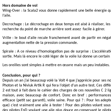
Hors domaine de vol
Wing-Over : la Scala2 vous donne rapidement une belle énergie qu
l’aile.
Decrochage : Le décrochage en deux temps est aisé à réaliser, les b
recherche du point de marche arrière sont assez facile à gérer.
Vrille : le bout d'aile recule franchement avant de partir en négat
augmentation nette de la pression commande.
Spirale : A ce niveau d’homologation pas de surprise : L’accélérati
sortie. Mais là encore le coté léger de la voile lui donne un certa
Les oreilles sont simples à mettre en œuvre mais un peu instables.
Conclusion, pour qui ?
Depuis un an j’ai beaucoup volé la Volt 4 que j’apprécie pour ses n
Photon et la Niviuk Artik R qui fera l’objet d’un autre test. Ces dif
2 est tout à fait dans le cahier des charges de ces nouvelles C 2 
maison, avec beaucoup de confort. Donc en bref : performances 
efficace (petit sac garanti), voile saine. Pour qui ? : Pour les ad
que) c’est vraiment une aile à tester ! Pour des pilotes volant sou
des pilotes EnD voulant une aile plus douce en conservant le pilot