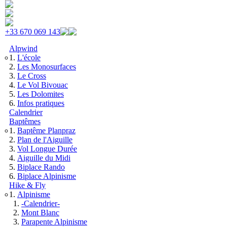
Skip to navigation
Aller au contenu principal
+33 670 069 143
Alpwind
L'école
Les Monosurfaces
Le Cross
Le Vol Bivouac
Les Dolomites
Infos pratiques
Calendrier
Baptêmes
Baptême Planpraz
Plan de l'Aiguille
Vol Longue Durée
Aiguille du Midi
Biplace Rando
Biplace Alpinisme
Hike & Fly
Alpinisme
-Calendrier-
Mont Blanc
Parapente Alpinisme