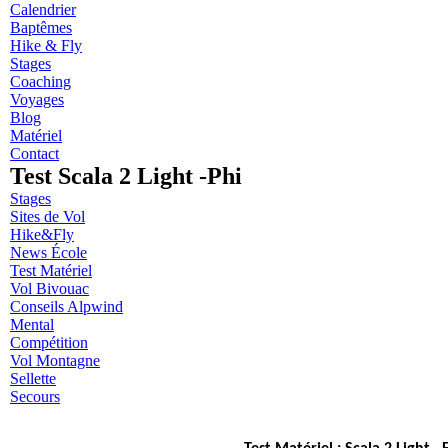
Calendrier
Baptêmes
Hike & Fly
Stages
Coaching
Voyages
Blog
Matériel
Contact
Test Scala 2 Light -Phi
Stages
Sites de Vol
Hike&Fly
News École
Test Matériel
Vol Bivouac
Conseils Alpwind
Mental
Compétition
Vol Montagne
Sellette
Secours