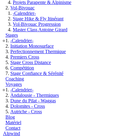
Projets Parapente & Alpinisme
Vol-Bivouac
-Calendrier-
Stage Hike & Fly Itinérant
Vol-Bivouac Progression
Master Class Antoine Girard
Stages
-Calendrier-
Initiation Monosurface
Perfectionnement Thermique
Premiers Cross
Stage Cross Distance
Compétition
Stage Confiance & Sérénité
Coaching
Voyages
-Calendrier-
Andalousie - Thermiques
Dune du Pilat - Waggas
Dolomites - Cross
Autriche - Cross
Blog
Matériel
Contact
Alpwind